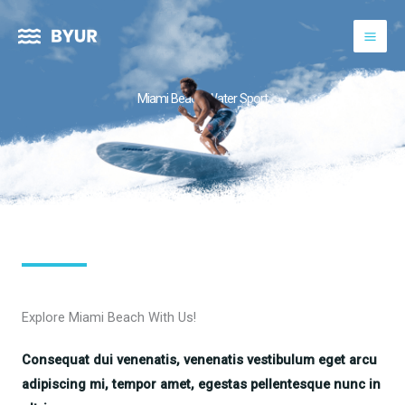
Skip
to
content
Miami Beach Water Sport
Explore Miami Beach With Us!
Consequat dui venenatis, venenatis vestibulum eget arcu
adipiscing mi, tempor amet, egestas pellentesque nunc in